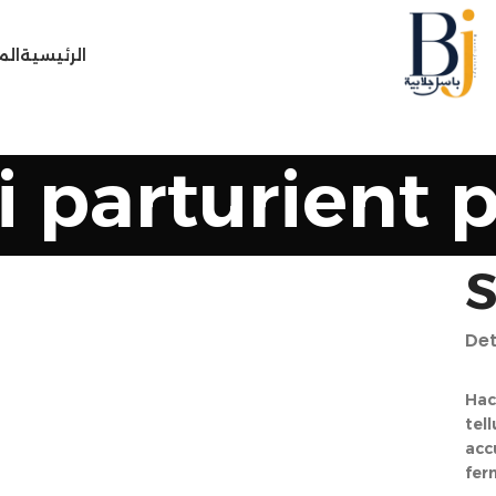
الرئيسية
الم
i parturient p
S
Det
Hac
tel
acc
fer