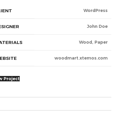
LIENT
WordPress
ESIGNER
John Doe
ATERIALS
Wood, Paper
EBSITE
woodmart.xtemos.com
w Project