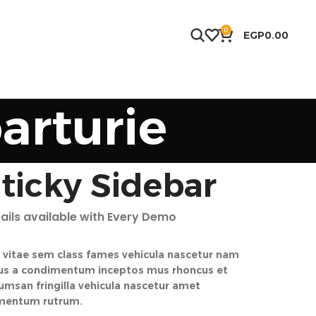
0
EGP
0.00
arturie
ticky Sidebar
ails available with Every Demo
 vitae sem class fames vehicula nascetur nam
lus a condimentum inceptos mus rhoncus et
umsan fringilla vehicula nascetur amet
mentum rutrum.